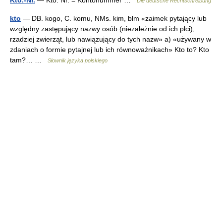
Kto.-Nr.
— Kto. Nr. = Kontonummer …
Die deutsche Rechtschreibung
kto
— DB. kogo, C. komu, NMs. kim, blm «zaimek pytający lub
względny zastępujący nazwy osób (niezależnie od ich płci),
rzadziej zwierząt, lub nawiązujący do tych nazw» a) «używany w
zdaniach o formie pytajnej lub ich równoważnikach» Kto to? Kto
tam?… …
Słownik języka polskiego