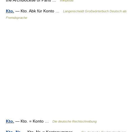
the Archdiocese of Paris …
Wikipedia
Kto.
— Kto. Abk für Konto …
Langenscheidt Großwörterbuch Deutsch als
Fremdsprache
Kto.
— Kto. = Konto …
Die deutsche Rechtschreibung