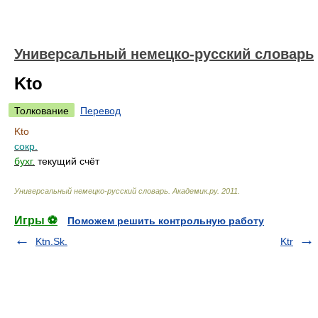
Универсальный немецко-русский словарь
Kto
Толкование
Перевод
Kto
сокр.
бухг.
текущий счёт
Универсальный немецко-русский словарь
.
Академик.ру
.
2011
.
Игры ⚽
Поможем решить контрольную работу
Ktn.Sk.
Ktr