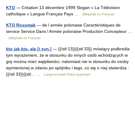
KTO
— Création 13 décembre 1999 Slogan « La Télévision
catholique » Langue Français Pays …
Wikipédia en Français
KTO Rosomak
— de l armée polonaise Caractéristiques de
service Service Dans l Armée polonaise Production Concepteur …
Wikipédia en Français
kto jak kto, ale [i syn.]
— {{/stl 13}}{{stl 33}} mówiący podkreśla
tym wyrażeniem, że w stosunku do innych osób wchodzących w
grę można mieć wątpliwości, natomiast nie w stosunku do osoby
wymienionej w zdaniu po spójniku i tego, co się o niej stwierdza :
{{/stl 33}}{{stl… …
Langenscheidt Polski wyjaśnień