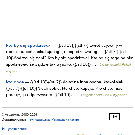
kto by się spodziewał
— {{/stl 13}}{{stl 7}} zwrot używany w
reakcji na coś zaskakującego, niespodziewanego : {{/stl 7}}{{stl
10}}Andrzej się żeni? Kto by się spodziewał. Kto by się tego po nim
spodziewał, że zajdzie tak wysoko. {{/stl 10}} …
Langenscheidt Polski
wyjaśnień
kto chce
— {{/stl 13}}{{stl 7}} dowolna inna osoba; ktokolwiek :
{{/stl 7}}{{stl 10}}Niech sobie, kto chce, kupuje. Kto chce, niech
pracuje, ja odpoczywam. {{/stl 10}} …
Langenscheidt Polski wyjaśnień
© Академик, 2000-2026
18+
Обратная связь:
Техподдержка
,
Реклама на сайте
👣 Путешествия