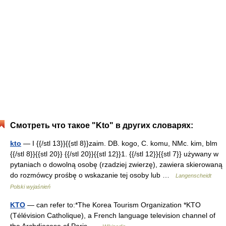
Смотреть что такое "Kto" в других словарях:
kto
— I {{/stl 13}}{{stl 8}}zaim. DB. kogo, C. komu, NMc. kim, blm
{{/stl 8}}{{stl 20}} {{/stl 20}}{{stl 12}}1. {{/stl 12}}{{stl 7}} używany w
pytaniach o dowolną osobę (rzadziej zwierzę), zawiera skierowaną
do rozmówcy prośbę o wskazanie tej osoby lub …
Langenscheidt
Polski wyjaśnień
KTO
— can refer to:*The Korea Tourism Organization *KTO
(Télévision Catholique), a French language television channel of